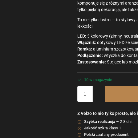
komponuje się z różnymi aranżac
tylko piękną dekoracją, ale ta
To nie tylko lustro — to stylowy
lekkości.
LED:
3 kolorowy (zimny, neutral
Włącznik:
dotykowy LED ze ści
Ramka:
aluminium szczotkowan
Podłączenie:
wtyczka do konta
Zastosowanie:
Stojące lub moż
10 w magazynie
Z Velzo to nie tylko proste, ale 
Szybka realizacja
~ 2-8 dni.
Jakość szkła
klasy 1
Polski
zaufany
producent