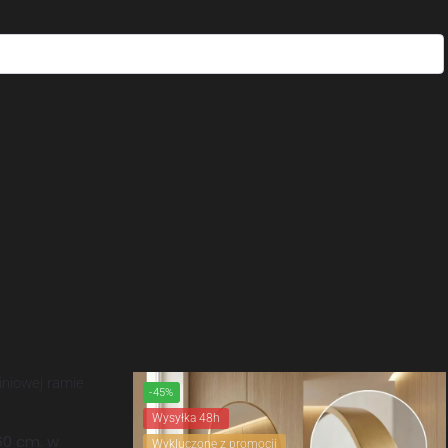
-45%
Wysyłka 48h
60 cm. w
Wykluczone z promocji