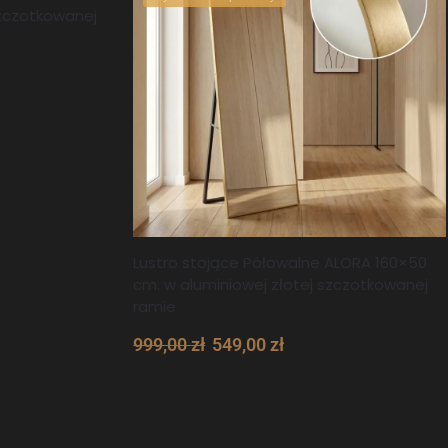
szczotkowanej
Lustro stojące Półowalne ALORA 160×50
cm. w aluminiowej złotej szczotkowanej
ramie
999,00
zł
549,00
zł