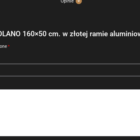
Opinie
0
SOLANO 160×50 cm. w złotej ramie aluminio
zone
*