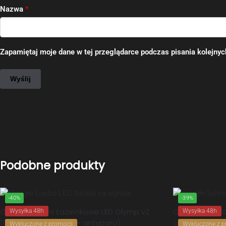
Nazwa
*
Zapamiętaj moje dane w tej przeglądarce podczas pisania kolejnyc
Podobne produkty
-40%
-39%
Okrągłe Lustro Łazienkowe LED Olymp v2
Okrągłe Lustro
Wysyłka 48h
Wysyłka 48h
100 cm. (2x włącznik + antypara)
cm. (2x włącz
Wykluczone z promocji
Wykluczone z p