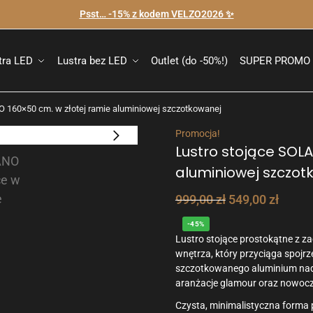
Psst… -15% z kodem VELZO2026 ✨
tra LED
Lustra bez LED
Outlet (do -50%!)
SUPER PROMO 
O 160×50 cm. w złotej ramie aluminiowej szczotkowanej
Promocja!
Lustro stojące SOL
aluminiowej szczot
999,00
zł
549,00
zł
-45%
Lustro stojące prostokątne z 
wnętrza, który przyciąga spojrze
szczotkowanego aluminium nadaj
aranżacje glamour oraz nowoc
Czysta, minimalistyczna forma 