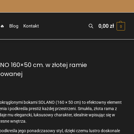
0,00
zł
🔥
Blog
Kontakt
0
Szukaj
ANO 160×50 cm. w złotej ramie
kowanej
zaokrąglonymi bokami SOLANO (160 × 50 cm) to efektowny element
nia i podkreśla prestiż każdej przestrzeni. Smukła, złota rama z
e mu elegancki, luksusowy charakter, idealnie wpisując się w
zesne wnętrza.
podkreśla jego ponadczasowy styl, dzięki czemu lustro doskonale