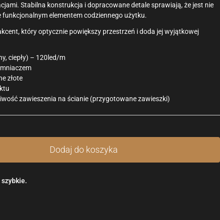
jami. Stabilna konstrukcja i dopracowane detale sprawiają, że jest nie
kże funkcjonalnym elementem codziennego użytku.
 akcent, który optycznie powiększy przestrzeń i doda jej wyjątkowej
ny, ciepły) – 120led/m
emniaczem
e złote
ktu
liwość zawieszenia na ścianie (przygotowane zawieszki)
Dodaj do koszyka
i szybkie.