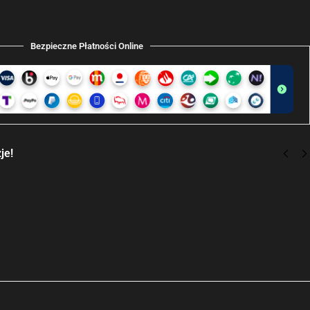
Bezpieczne Płatności Online
je!
ustro Łazienkowe LED Olympus
ł
977,00
zł
–
uj