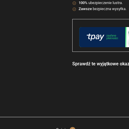
100%
ubezpieczenie lustra.
Zawsze
bezpieczna wysyłka.
Sprawdź te wyjątkowe okaz
Okrągłe L
528,00
z
Skonfigur